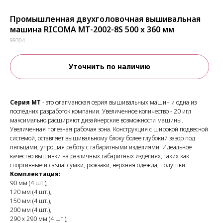
Промышленная двухголовочная вышивальная
машина RICOMA MT-2002-8S 500 x 360 мм
99304
Уточнить по наличию
Серия MT
- это флагманская серия вышивальных машин и одна из
последних разработок компании. Увеличенное количество - 20 игл
максимально расширяют дизайнерские возможности машины.
Увеличенная полезная рабочая зона. Конструкция с широкой подвесной
системой, оставляет вышивальному блоку более глубокий зазор под
пяльцами, упрощая работу с габаритными изделиями. Идеальное
качество вышивки на различных габаритных изделиях, таких как
спортивные и casual сумки, рюкзаки, верхняя одежда, подушки.
Комплектация:
90 мм (4 шт.),
120 мм (4 шт.),
150 мм (4 шт.),
200 мм (4 шт.),
290 х 290 мм (4 шт.),