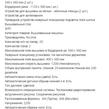
540 х 360 мм (2 шт.),
Бордюрная рама - 1120 х 360 мм ( шт.)
Устройство для вышивки на кепках - кепочные пяльцы (2 шт.).
Устройство для запяливания.
Приводное устройство лазерный позиционер подсветка поля шитья.
Вышивальный стол.
ЗИП.
Категория товаров: Вышивальные машины.
Производитель: Ricoma
Количество игл на голову: 20
Количество голов: 2
Максимальное поле вышивки в бордюрной ра: 560 x 360 мм
Лазерный позиционер установлен: На магнитном держателе
Максимальное поле вышивки: 400 x 360 мм
Максимальная скорость вышивки: 1200 стежков/минуту
Объём внутренней памяти, стежков: 20 миллионов стежков или 200
дизайнов
Автоматичекая смена иглы (цвета): Есть
Автоматические датчики обрыва нижней и в: Есть
Тип дисплея: Цветной
Возможности операционной системы: Постежковое редактирование
загруженного рисунка; Сохранение рисунков
Распознаваемые форматы: .dst (Tajima); .dsb (Barudan)
Напряжение: 220V
Автоматическая обрезка нити: Есть