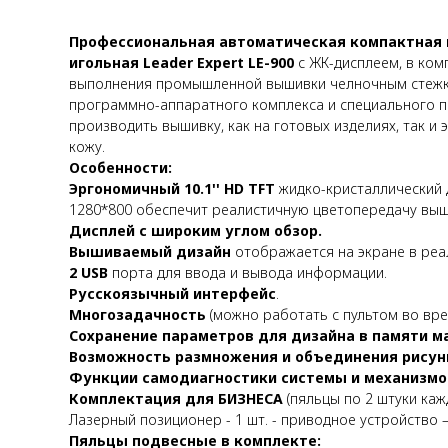
Профессиональная автоматическая компактная
игольная Leader Expert LE-900
с ЖК-дисплеем, в ком
выполнения промышленной вышивки челночным стежк
программно-аппаратного комплекса и специального 
производить вышивку, как на готовых изделиях, так и
кожу.
Особенности:
Эргономичный 10.1'' HD TFT
жидко-кристаллический 
1280*800 обеспечит реалистичную цветопередачу выш
Дисплей с широким углом обзор.
Вышиваемый дизайн
отображается на экране в реа
2 USB
порта для ввода и вывода информации.
Русскоязычный интерфейс
.
Многозадачность
(можно работать с пультом во вре
Сохранение параметров для дизайна в памяти 
Возможность размножения и объединения рисун
Функции самодиагностики системы и механизмо
Комплектация для БИЗНЕСА
(пяльцы по 2 штуки каж
Лазерный позиционер - 1 шт. - приводное устройство –
Пяльцы подвесные в комплекте: