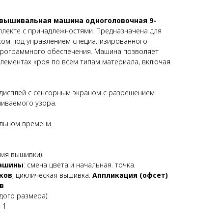
 вышивальная машина одноголовочная 9-
плекте с принадлежностями. Предназначена для
ом под управлением специализированного
программного обеспечения. Машина позволяет
 элементах кроя по всем типам материала, включая
дисплей с сенсорным экраном с разрешением
иваемого узора.
льном времени.
мя вышивки).
машины
: смена цвета и начальная. точка.
ков
, циклическая вышивка.
Аппликация (офсет)
в
дого размера):
 1