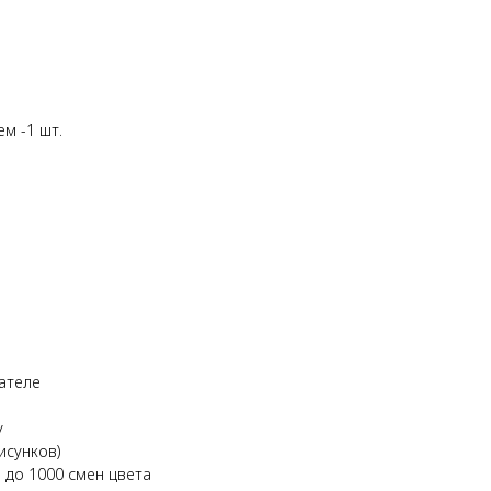
м -1 шт.
ателе
у
исунков)
 до 1000 смен цвета