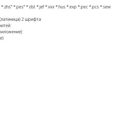
*.pes" *.dst *.jef *.xxx *.hus *.exp *.pec *.pcs *.sew
(латиница) 2 шрифта
нитей
риложение)
е)