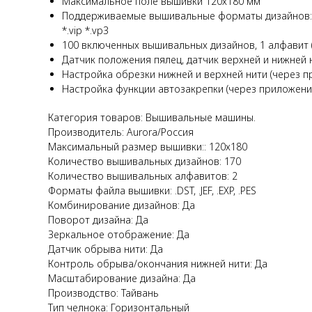
Максимальное поле вышивки 120х180 мм
Поддерживаемые вышивальные форматы дизайнов: *.zhs" 
*.vip *.vp3
100 включенных вышивальных дизайнов, 1 алфавит 
Датчик положения пялец, датчик верхней и нижней 
Настройка обрезки нижней и верхней нити (через п
Настройка функции автозакрепки (через приложени
Категория товаров: Вышивальные машины.
Производитель: Aurora/Россия
Максимальный размер вышивки:: 120х180
Количество вышивальных дизайнов: 170
Количество вышивальных алфавитов: 2
Форматы файла вышивки: .DST, .JEF, .EXP, .PES
Комбинирование дизайнов: Да
Поворот дизайна: Да
Зеркальное отображение: Да
Датчик обрыва нити: Да
Контроль обрыва/окончания нижней нити: Да
Масштабирование дизайна: Да
Производство: Тайвань
Тип челнока: Горизонтальный