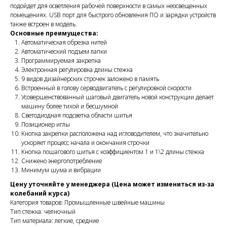
подойдет для осветления рабочей поверхности в самых неосвещенных
помещениях. USB порт для быстрого обновления ПО и зарядки устройств
также встроен в модель.
Основные преимущества:
Автоматическая обрезка нитей
Автоматический подъем лапки
Программируемая закрепка
Электронная регулировка длины стежка
9 видов дизайнерских строчек заложено в память
Встроенный в голову серводвигатель с регулировкой скорости
Усовершенствованный шаговый двигатель новой конструкции делает
машину более тихой и бесшумной
Светодиодная подсветка области шитья
Позиционер иглы
Кнопка закрепки расположена над игловодителем, что значительно
ускоряет процесс начала и окончания строчки
Кнопка пошагового шитья с коэффициентом 1 и 1\2 длины стежка
Снижено энергопотребление
Минимум шума и вибрации
Цену уточняйте у менеджера (Цена может измениться из-за
колебаний курса)
Категория товаров: Промышленные швейные машины
Тип стежка: челночный
Тип материала: легкие, средние