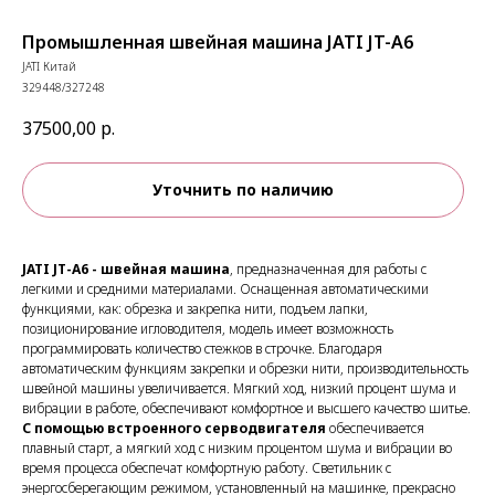
Промышленная швейная машина JATI JT-A6
JATI Китай
329448/327248
37500,00
р.
Уточнить по наличию
JATI JT-A6 - швейная машина
, предназначенная для работы с
легкими и средними материалами. Оснащенная автоматическими
функциями, как: обрезка и закрепка нити, подъем лапки,
позиционирование игловодителя, модель имеет возможность
программировать количество стежков в строчке. Благодаря
автоматическим функциям закрепки и обрезки нити, производительность
швейной машины увеличивается. Мягкий ход, низкий процент шума и
вибрации в работе, обеспечивают комфортное и высшего качество шитье.
С помощью встроенного серводвигателя
обеспечивается
плавный старт, а мягкий ход с низким процентом шума и вибрации во
время процесса обеспечат комфортную работу. Светильник с
энергосберегающим режимом, установленный на машинке, прекрасно