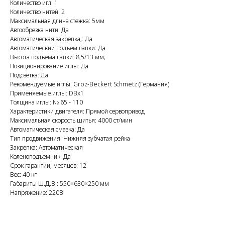
Количество игл: 1
Количество нитей: 2
Максимальная длина стежка: 5мм
Автообрезка нити: Да
Автоматическая закрепка;: Да
Автоматический подъем лапки: Да
Высота подъема лапки: 8,5/13 мм;
Позиционирование иглы: Да
Подсветка: Да
Рекомендуемые иглы: Groz-Beckert Sсhmetz (Германия)
Применяемые иглы: DBx1
Толщина иглы: № 65 - 110
Характеристики двигателя: Прямой сервопривод
Максимальная скорость шитья: 4000 ст/мин
Автоматическая смазка: Да
Тип продвижения: Нижняя зубчатая рейка
Закрепка: Автоматическая
Коленоподъемник: Да
Срок гарантии, месяцев: 12
Вес: 40 кг
Габариты Ш.Д.В.: 550×630×250 мм
Напряжение: 220В