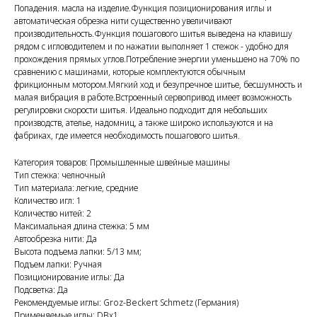
Попадения. масла на изделие.Функция позиционирования иглы и
автоматическая обрезка нити существенно увеличивают
производительность.Функция пошагового шитья выведена на клавишу
рядом с игловодителем и по нажатии выполняет 1 стежок - удобно для
прохождения прямых углов.Потребление энергии уменьшено на 70% по
сравнению с машинами, которые комплектуются обычным
фрикционным мотором.Мягкий ход и безупречное шитье, бесшумность и
малая вибрация в работе.Встроенный сервопривод имеет возможность
регулировки скорости шитья. Идеально подходит для небольших
производств, ателье, надомниц, а также широко используются и на
фабриках, где имеется необходимость пошагового шитья.
Категория товаров: Промышленные швейные машины
Тип стежка: челночный
Тип материала: легкие, средние
Количество игл: 1
Количество нитей: 2
Максимальная длина стежка: 5 мм
Автообрезка нити: Да
Высота подъема лапки: 5/13 мм;
Подъем лапки: Ручная
Позиционирование иглы: Да
Подсветка: Да
Рекомендуемые иглы: Groz-Beckert Sсhmetz (Германия)
Применяемые иглы: DBx1