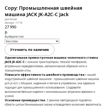
Copy: Промышленная швейная
машина JACK JK-A2C-C Jack
Jack Китай
Артикул:
11116
27 990
р.
Выберите стол
Уточнить по наличию
Одноигольная прямострочная машина челночного стежка
JACK JK-A2C-C
с нижним транспортером, плоской платформой,
встроенным серводвигателем, автоматической обрезкой нити и
позиционером иглы.
Повысьте эффективность швейного производства
с нашей
индустриальной швейной машиной - промышленная швейная машина
jack jk-a2c-c.Мощная, надежная и легкая в управлении, она идеально
подходит для промышленного использования. Создавайте
высококачественные изделия с минимальными затратами времени и
усилий.
Основные преимущества:
3 режима светодиодной подсветки
области шитья.Минимальная смазка игловодителя исключает вероятность