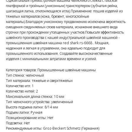
Одноигольная прямострочная машина челночного стежка с плоской
платформой и тройным (унисонным) транспортером (зубчатая рейка,
шагающая лапка, отклоняющаяся игла).Применение: пошив изделий из
тяжелых материалов (кожа, брезент, многослойные
материалы).Благодаря унисонному продвижению исключена вероятность
смещения соединяемых слоев материала, искажение внешнего вида
строчки при прохождении утолщенных участков.Повысьте эффективность
швейного производства с нашей индустриальной швейной машиной -
промышленная швейная машина red shark rs-6668 . Мощная,
надежная и легкая в управлении, она идеально подходит для
промышленного использования. Создавайте высококачественные
изделия с минимальными затратами времени и усилий.
Категория товаров: Промышленные швейные машины
Тип стежка: челночный
Тип материала: тяжелые и сверхтяжелых
Количество игл: 1
Количество нитей: 2
Максимальная длина стежка: 10 мм
Тип челночного устройства: увеличенный
Высота подъема лапки: 8/14 мм
Подъем лапки: Ручная
Позиционирование иглы: Нет
Подсветка: Нет
Рекомендуемые иглы: Groz-Beckert Sсhmetz (Германия)