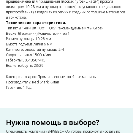
предназначена для пришивания плоских пуговиц на 2(4) прокола
диаметром 10-28 мм и пуговиц на ножке (при установке специального
приспособления) в изделиях из легких и средних по толщине материалов
и трикотажа.
Технические характеристики.
Тип иглы 14#-18# TQx1 TQx7 Рекомендуемые иглы Groz-
Beckert(Германия) Количество нитей 1
Размер пуговицы 10-28 мм
Высота подъема лапки 9 мм
Количество отверстий пуговицы 2-4
Скорость шитья 1500ст/мин
Габариты 505*350*415
Вес нетто/брутто 23/29
Категория товаров: Промышленные швейные машины
Производитель: Red Shark Китай
Гарантия: 1 Год
Нужна помощь в выборе?
Специалисты компании «SHWEECHKA» готовы проконсультировать по