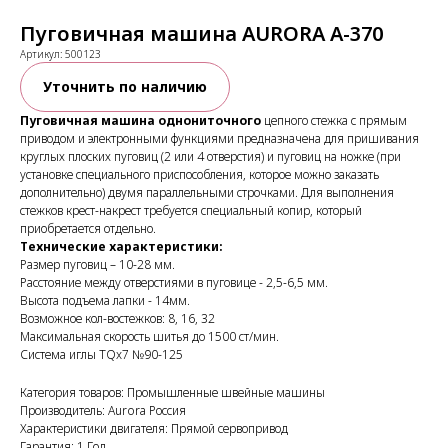
Пуговичная машина AURORA A-370
Артикул:
500123
Уточнить по наличию
Пуговичная машина однониточного
цепного стежка с прямым
приводом и электронными функциями предназначена для пришивания
круглых плоских пуговиц (2 или 4 отверстия) и пуговиц на ножке (при
установке специального приспособления, которое можно заказать
дополнительно) двумя параллельными строчками. Для выполнения
стежков крест-накрест требуется специальный копир, который
приобретается отдельно.
Технические характеристики:
Размер пуговиц – 10-28 мм.
Расстояние между отверстиями в пуговице - 2,5-6,5 мм.
Высота подъема лапки - 14мм.
Возможное кол-востежков: 8, 16, 32
Максимальная скорость шитья до 1500 ст/мин.
Система иглы TQx7 №90-125
Категория товаров: Промышленные швейные машины
Производитель: Aurora Россия
Характеристики двигателя: Прямой сервопривод
Гарантия: 1 Год