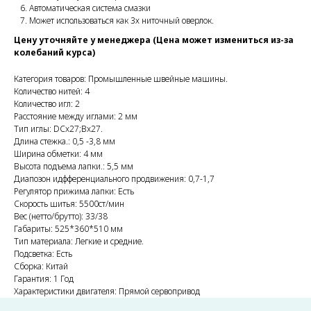
Автоматическая система смазки
Может использоваться как 3х ниточный оверлок.
Цену уточняйте у менеджера (Цена может измениться из-за
колебаний курса)
Категория товаров: Промышленные швейные машины.
Количество нитей: 4
Количество игл: 2
Расстояние между иглами: 2 мм
Тип иглы: DCx27;Bx27.
Длина стежка.: 0,5 -3,8 мм
Ширина обметки: 4 мм
Высота подъема лапки.: 5,5 мм
Диапозон идфференциального продвижения: 0,7-1,7
Регулятор прижима лапки: Есть
Скорость шитья: 5500ст/мин
Вес (нетто/брутто): 33/38
Габариты: 525*360*510 мм
Тип материала: Легкие и средние.
Подсветка: Есть
Сборка: Китай
Гарантия: 1 Год
Характеристики двигателя: Прямой сервопривод