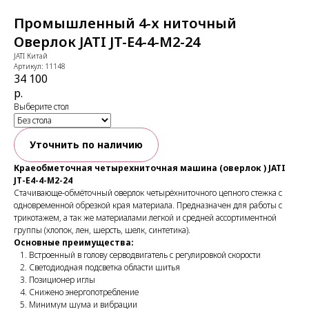
Промышленный 4-х ниточный
Оверлок JATI JT-E4-4-M2-24
JATI Китай
Артикул:
11148
34 100
р.
Выберите стол
Уточнить по наличию
Краеобметочная четырехниточная машина (оверлок ) JATI
JT-E4-4-M2-24
Стачивающе-обмёточный оверлок четырёхниточного цепного стежка с
одновременной обрезкой края материала. Предназначен для работы с
трикотажем, а так же материалами легкой и средней ассортиментной
группы (хлопок, лен, шерсть, шелк, синтетика).
Основные преимущества:
Встроенный в голову серводвигатель с регулировкой скорости
Светодиодная подсветка области шитья
Позиционер иглы
Снижено энергопотребление
Минимум шума и вибрации