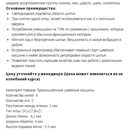
средней ассортиментной группы (хлопок, лен, шерсть, шелк, синтетика).
Основные преимущества:
Светодиодная подсветка области шитья.
При снятии одной иглы, может использоваться как 3-х ниточный
оверлок.
Потребление уменьшено на 70% по сравнению с машинами, которые
комплектуются обычным фрикционным мотором.
Мягкий ход и безупречное шитье, бесшумность и малая вибрация в
работе.
Встроенный сервопривод обеспечивает плавный старт швейной
машине и имеет возможность регулировки скорости шитья.
Позволяет получить хорошее качество шва при работе с различными
видами тканей.
Цену уточняйте у менеджера (Цена может измениться из-за
колебаний курса)
Категория товаров: Промышленные швейные машины.
Количество нитей: 4
Количество игл: 2
Расстояние между иглами: 2 мм
Тип иглы: DCx27;Bx27.
Длина стежка.: 4,2 мм
Ширина обметки: 6 мм
Высота подъема лапки.: 5.5 мм