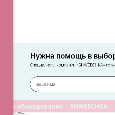
я
ны
Нужна помощь в выбо
Специалисты компании «SHWEECHKA» готов
НЫ
ное оборудование
SHWEECHKA