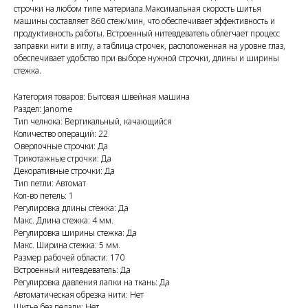
строчки на любом типе материала.Максимальная скорость шитья
машины составляет 860 стеж/мин, что обеспечивает эффективность и
продуктивность работы. Встроенный нитевдеватель облегчает процесс
заправки нити в иглу, а таблица строчек, расположенная на уровне глаз,
обеспечивает удобство при выборе нужной строчки, длины и ширины
стежка.
Категория товаров: Бытовая швейная машина
Раздел: Janome
Тип челнока: Вертикальный, качающийся
Количество операций: 22
Оверлочные строчки: Да
Трикотажные строчки: Да
Декоративные строчки: Да
Тип петли: Автомат
Кол-во петель: 1
Регулировка длины стежка: Да
Макс. Длина стежка: 4 мм.
Регулировка ширины стежка: Да
Макс. Ширина стежка: 5 мм.
Размер рабочей области: 170
Встроенный нитевдеватель: Да
Регулировка давления лапки на ткань: Да
Автоматическая обрезка нити: Нет
Шитье без педали: Нет