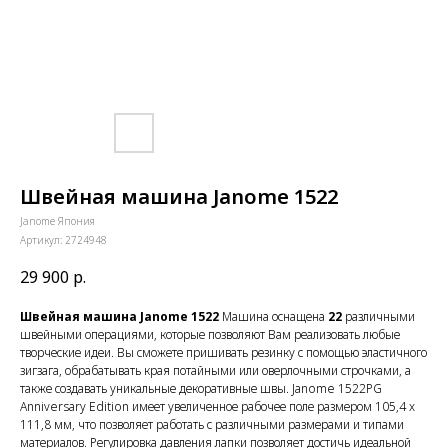
Швейная машина Janome 1522
Janome Япония
Артикул:
2724948
29 900
р.
Швейная машина Janome 1522
Машина оснащена
22
различными
швейными операциями, которые позволяют Вам реализовать любые
творческие идеи. Вы сможете пришивать резинку с помощью эластичного
зигзага, обрабатывать края потайными или оверлочными строчками, а
также создавать уникальные декоративные швы. Janome 1522PG
Anniversary Edition имеет увеличенное рабочее поле размером 105,4 x
111,8 мм, что позволяет работать с различными размерами и типами
материалов. Регулировка давления лапки позволяет достичь идеальной