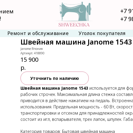
+7 9
анием
!
+7 9
Ремонт и обслуживание
Уголок покупателя
Швейная машина Janome 1543
Janome Япония
Артикул:
418890
15 900
р.
Уточнить по наличию
Швейная машина Janome 1543
используется для фо
рабочих строчек. Максимальная длина стежка составл
приводится в действие нажатием на педаль. Встроенн
использования. Предельная мощность - 60 Вт, скорость
транспортировки и отсеком для принадлежностей окр
состоит из игл, вспарывателя, трех лапок, шпулек. Габар
Категория товаров: Бытовая швейная машина