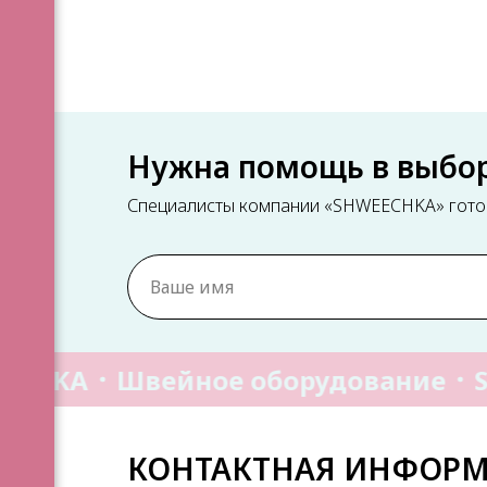
Нужна помощь в выбо
Специалисты компании «SHWEECHKA» готов
НОЙ
ы
ECHKA
Швейное оборудование
S
ИЕ
КОНТАКТНАЯ ИНФОР